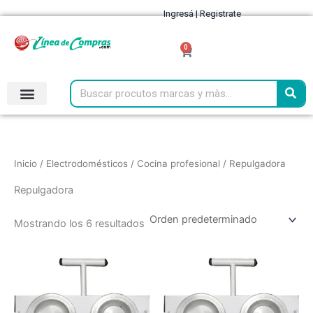
Ir
HASTA 12 CUOTAS FIJAS EN TODOS LOS PRODUCTOS
Ingresá | Registrate
al
contenido
0
Cart
Search
Inicio
/
Electrodomésticos
/
Cocina profesional
/ Repulgadora
Repulgadora
Mostrando los 6 resultados