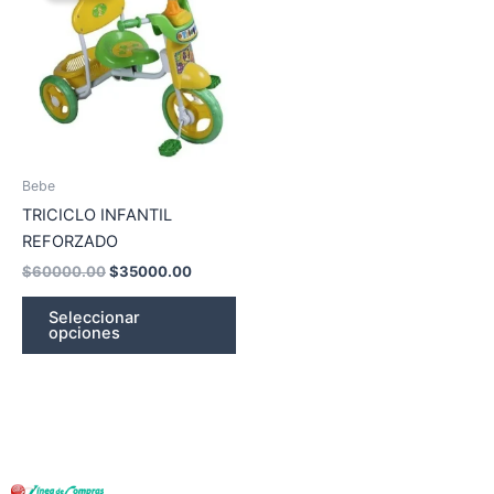
$60000.00.
$35000.00.
has
multiple
variants.
The
options
may
be
Bebe
chosen
TRICICLO INFANTIL
on
REFORZADO
the
$
60000.00
$
35000.00
product
page
Seleccionar
opciones