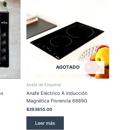
AGOTADO
Anafe de Empotrar
ox
Anafe Eléctrico A Inducción
Magnética Florencia 6889G
$
393855.00
Leer más