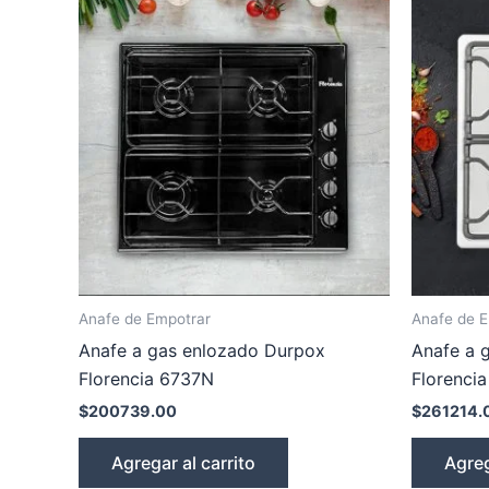
Anafe de Empotrar
Anafe de 
Anafe a gas enlozado Durpox
Anafe a 
Florencia 6737N
Florenci
$
200739.00
$
261214.
Agregar al carrito
Agreg