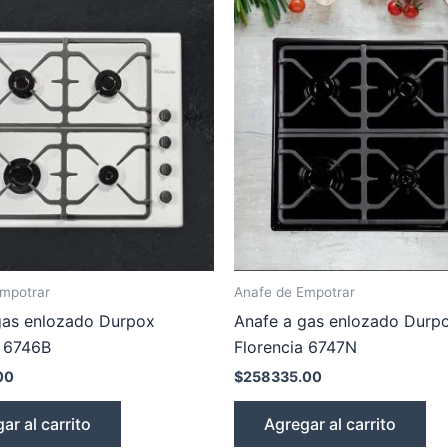
Empotrar
Anafe de Empotrar
gas enlozado Durpox
Anafe a gas enlozado Durp
a 6746B
Florencia 6747N
00
$
258335.00
ar al carrito
Agregar al carrito