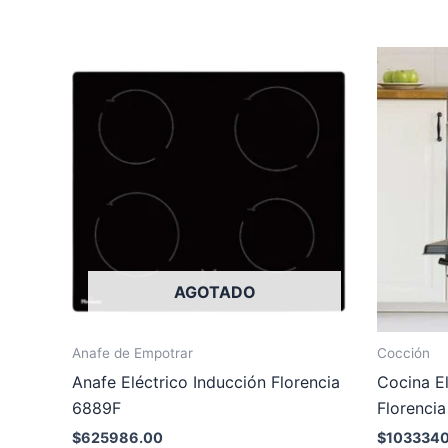
AGOTADO
Anafe de Empotrar
Cocción
Anafe Eléctrico Inducción Florencia
Cocina El
6889F
Florenci
$
625986.00
$
1033340