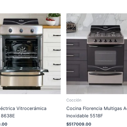
Cocción
éctrica Vitrocerámica
Cocina Florencia Multigas 
a 8638E
Inoxidable 5518F
.00
$
517009.00