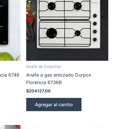
Anafe de Empotrar
ncia 6749
Anafe a gas enlozado Durpox
Florencia 6736B
$
204127.00
Agregar al carrito