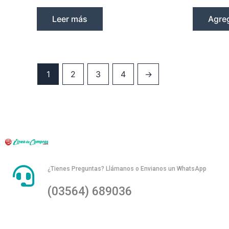
Leer más
Agreg
1
2
3
4
→
¿Tienes Preguntas? Llámanos o Envianos un WhatsApp
(03564) 689036