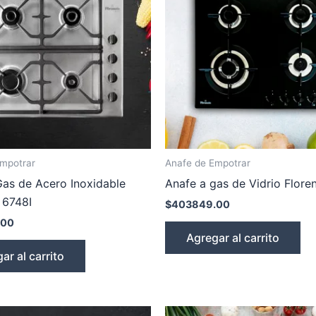
Empotrar
Anafe de Empotrar
Gas de Acero Inoxidable
Anafe a gas de Vidrio Flore
 6748I
$
403849.00
.00
Agregar al carrito
ar al carrito