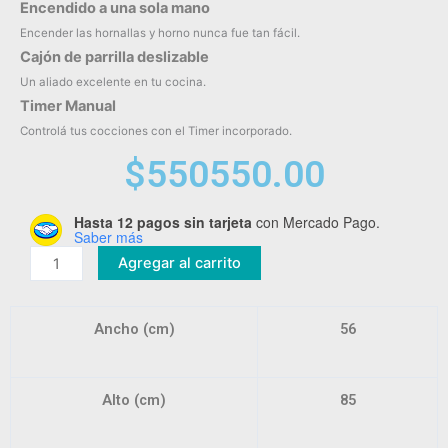
Encendido a una sola mano
Encender las hornallas y horno nunca fue tan fácil.
Cajón de parrilla deslizable
Un aliado excelente en tu cocina.
Timer Manual
Controlá tus cocciones con el Timer incorporado.
$
550550.00
Hasta 12 pagos sin tarjeta
con Mercado Pago.
Cocina
Saber más
Recta
Agregar al carrito
Multigas
Florencia
5536F
Ancho (cm)
56
cantidad
Alto (cm)
85