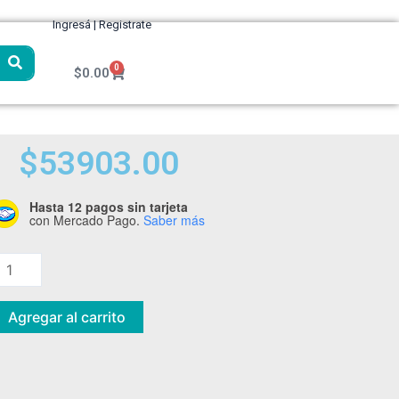
Ingresá | Registrate
0
Cart
$
0.00
$
53903.00
Hasta 12 pagos sin tarjeta
ulverizador
con Mercado Pago.
Saber más
g11
tihl
antidad
Agregar al carrito