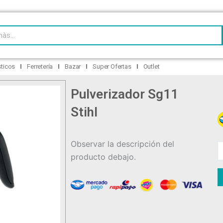
HASTA 12 CUOTAS FIJAS – ENVÍOS A TODO EL PAÍS
ticos
Ferretería
Bazar
Super Ofertas
Outlet
Pulverizador Sg11
Stihl
P
S
S
Observar la descripción del
c
producto debajo.