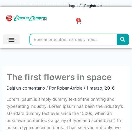
Ir
HASTA 12 CUOTAS FIJAS EN TODOS LOS PRODUCTOS
Ingresá | Registrate
al
contenido
0
Cart
Search
The first flowers in space
Dejá un comentario
/ Por
Rober Arriola
/
1 marzo, 2016
Lorem Ipsum is simply dummy text of the printing and
typesetting industry. Lorem Ipsum has been the industry’s
standard dummy text ever since the 1500s, when an
unknown printer took a galley of type and scrambled it to
make a type specimen book. It has survived not only five